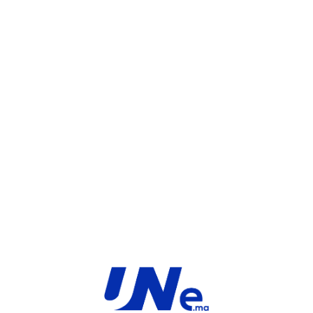
UGS :
FC-10-F35F1-301-02-12
Catégorie :
FortiGate
Share:
INFORMATIONS COMPLÉMENTAIRES
TYPE
MARQUE
Service
Fortinet
PRODUIT
PRODUITS SIMILAIRES ​