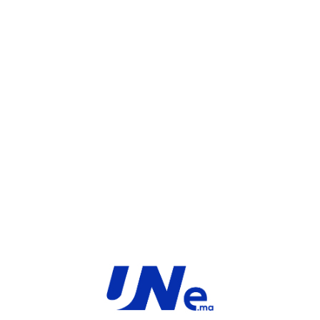
UGS :
FC-10-F35F1-212-02-12
Catégorie :
FortiGate
Share:
INFORMATIONS COMPLÉMENTAIRES
TYPE
MARQUE
Service
Fortinet
PRODUIT