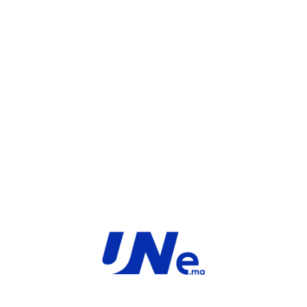
WHATSAPP
UGS :
FC-10-F3K5F-204-02-12
Catégorie :
FortiGate
Share:
INFORMATIONS COMPLÉMENTAIRES
TYPE
MARQUE
Service
Fortinet
PRODUIT