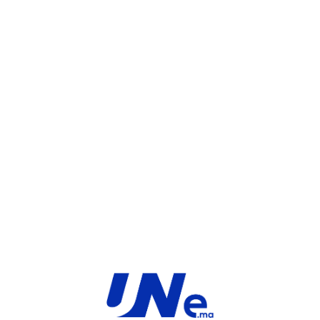
UGS :
FC-10-F3K5F-284-02-60
Catégorie :
FortiGate
Share:
INFORMATIONS COMPLÉMENTAIRES
TYPE
MARQUE
Service
Fortinet
PRODUIT
PRODUITS SIMILAIRES ​