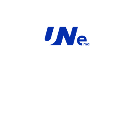
ardware plus
FortiGate-40F Unified Threat