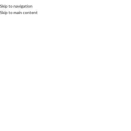
Fix : 0537-696989
Tel : 0661-474473
Skip to navigation
Skip to main content
ACCUEIL
PRODUITS
MARQUES COMM