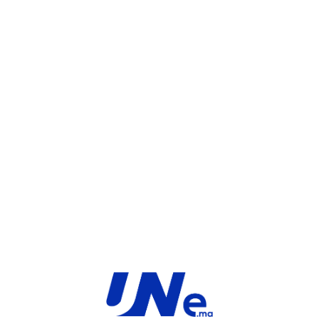
UGS :
FC-10-F33E1-301-02-12
Catégorie :
FortiGate
Share:
INFORMATIONS COMPLÉMENTAIRES
TYPE
MARQUE
Service
Fortinet
PRODUIT
PRODUITS SIMILAIRES ​