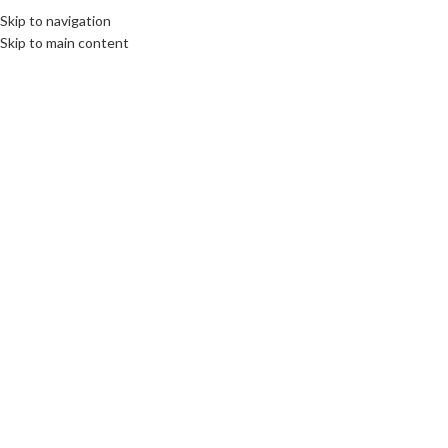
Fix : 0537-696989
Tel : 0661-474473
Skip to navigation
Skip to main content
ACCUEIL
PRODUITS
MARQUES COMM