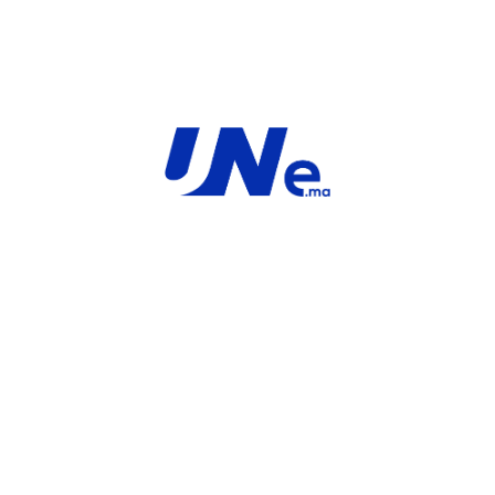
MARQUE
SaaS
For