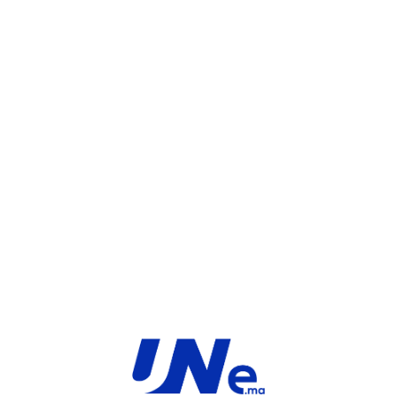
UGS :
FC-10-F3K4E-231-02-12
Catégorie :
FortiGate
Share:
INFORMATIONS COMPLÉMENTAIRES
TYPE
MARQUE
Service
Fortinet
PRODUIT
PRODUITS SIMILAIRES ​