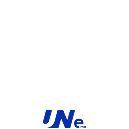
UGS :
FC-10-03100-108-02-12
Catégorie :
FortiGate
Share:
INFORMATIONS COMPLÉMENTAIRES
TYPE
MARQUE
Service
Fortinet
PRODUIT
PRODUITS SIMILAIRES ​