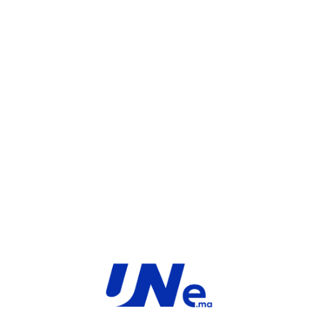
Catégorie :
Caméras réseau
Share:
INFORMATIONS COMPLÉMENTAIRES
AVIS (0)
MARQUE
GRUNDIG
PRODUITS SIMILAIRES ​