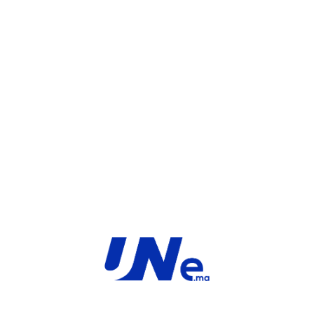
WHATSAPP
UGS :
FC-10-F40FG-204-02-36
Catégorie :
FortiGate
Share:
INFORMATIONS COMPLÉMENTAIRES
TYPE
MARQUE
Service
Fortinet
PRODUIT