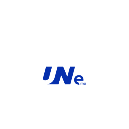
UGS :
FC-10-03961-811-02-36
Catégorie :
FortiGate
Share:
INFORMATIONS COMPLÉMENTAIRES
MARQUE
Service
For