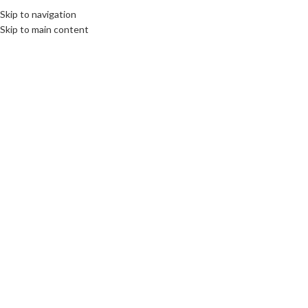
Fix : 0537-696989
Tel : 0661-474473
Skip to navigation
Skip to main content
ACCUEIL
PRODUITS
MARQUES COMM