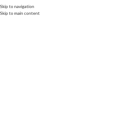
Fix : 0537-696989
Tel : 0661-474473
Skip to navigation
Skip to main content
ACCUEIL
PRODUITS
MARQUES COMM