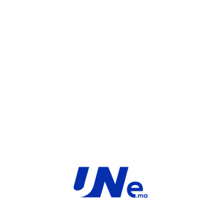
WHATSAPP
UGS :
FC-10-F37F1-189-02-12
Catégorie :
FortiGate
Share:
INFORMATIONS COMPLÉMENTAIRES
TYPE
MARQUE
Service
Fortinet
PRODUIT