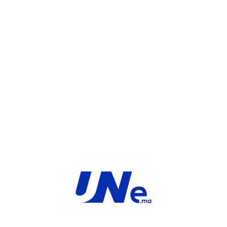
WHATSAPP
UGS :
FC-10-F3K7F-204-02-60
Catégorie :
FortiGate
Share:
INFORMATIONS COMPLÉMENTAIRES
TYPE
MARQUE
Service
Fortinet
PRODUIT