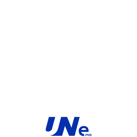
UGS :
FC-10-F3K7F-301-02-12
Catégorie :
FortiGate
Share:
INFORMATIONS COMPLÉMENTAIRES
TYPE
MARQUE
Service
Fortinet
PRODUIT
PRODUITS SIMILAIRES ​