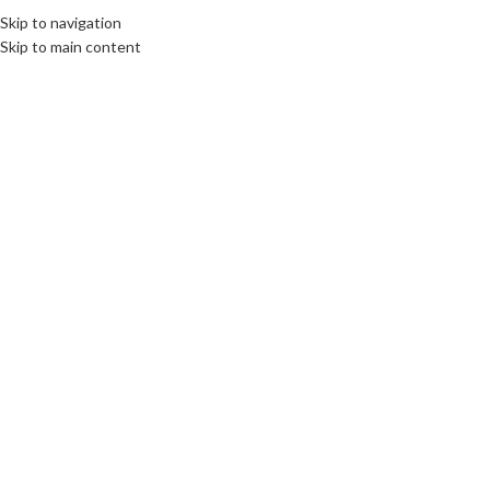
Fix : 0537-696989
Tel : 0661-474473
Skip to navigation
UN
Skip to main content
ACCUEIL
PRODUITS
MARQUES COMM