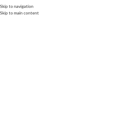
Fix : 0537-696989
Tel : 0661-474473
Skip to navigation
Skip to main content
ACCUEIL
PRODUITS
MARQUES COMM