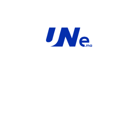
ardware plus
FortiGate-40F Hardware plus