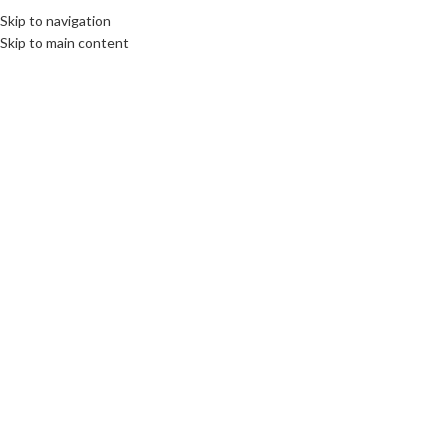
Fix : 0537-696989
Tel : 0661-474473
Skip to navigation
Skip to main content
ACCUEIL
PRODUITS
MARQUES COMM