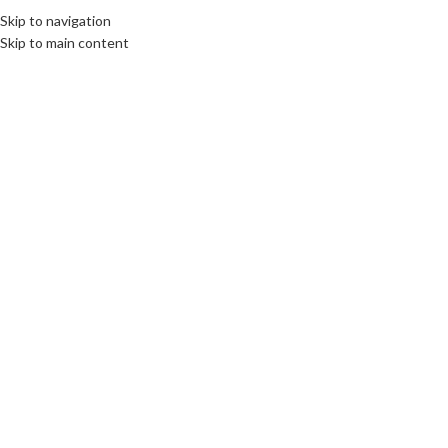
Fix : 0537-696989
Tel : 0661-474473
Skip to navigation
U
Skip to main content
ACCUEIL
PRODUITS
MARQUES COMM