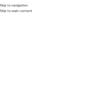
Fix : 0537-696989
Tel : 0661-474473
Skip to navigation
Skip to main content
ACCUEIL
PRODUITS
MARQUES COMM