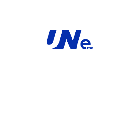
MARQUE
SaaS
For