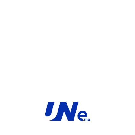
WHATSAPP
UGS :
FC-10-FD34E-204-02-60
Catégorie :
FortiGate
Share:
INFORMATIONS COMPLÉMENTAIRES
TYPE
MARQUE
Service
Fortinet
PRODUIT