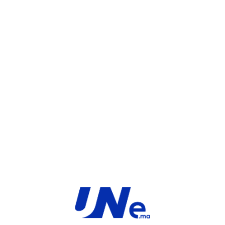
UGS :
FC-10-F34E1-100-02-12
Catégorie :
FortiGate
Share:
INFORMATIONS COMPLÉMENTAIRES
TYPE
MARQUE
Service
Fortinet
PRODUIT