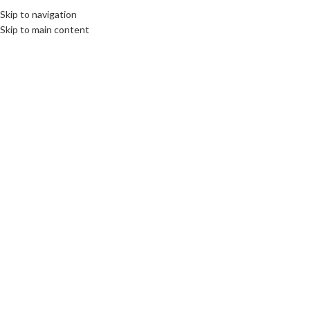
Fix : 0537-696989
Tel : 0661-474473
Skip to navigation
Skip to main content
ACCUEIL
PRODUITS
MARQUES COMM