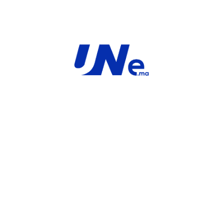
terprise Protection
FortiGate-40F