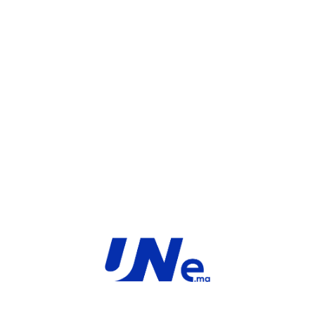
WHATSAPP
UGS :
FC-10-F3K4E-131-02-36
Catégorie :
FortiGate
Share:
INFORMATIONS COMPLÉMENTAIRES
TYPE
MARQUE
SaaS
Fortinet
PRODUIT