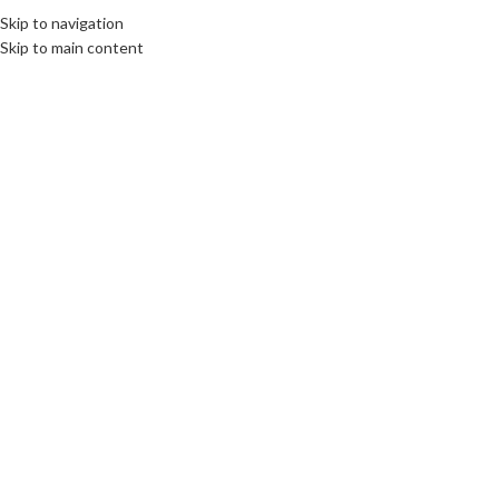
Fix : 0537-696989
Tel : 0661-474473
Skip to navigation
UNE.MA
Votr
Skip to main content
ACCUEIL
PRODUITS
MARQUES COMM