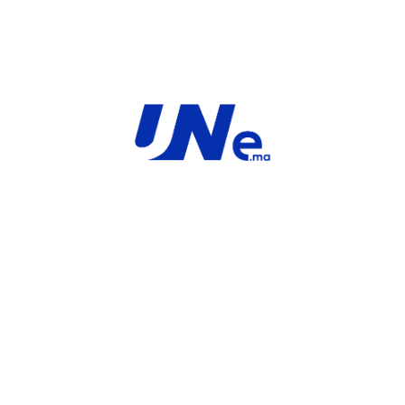
MARQUE
HW
For