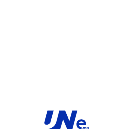
UGS :
FC-10-F3K4E-100-02-12
Catégorie :
FortiGate
Share:
INFORMATIONS COMPLÉMENTAIRES
TYPE
MARQUE
Service
Fortinet
PRODUIT