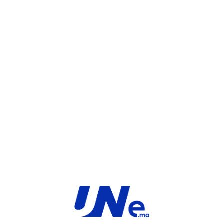
UGS :
FC-10-F33E1-100-02-12
Catégorie :
FortiGate
Share:
INFORMATIONS COMPLÉMENTAIRES
TYPE
MARQUE
Service
Fortinet
PRODUIT