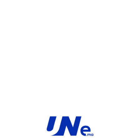
UGS :
FC-10-03100-928-02-36
Catégorie :
FortiGate
Share:
INFORMATIONS COMPLÉMENTAIRES
TYPE
MARQUE
Service
Fortinet
PRODUIT