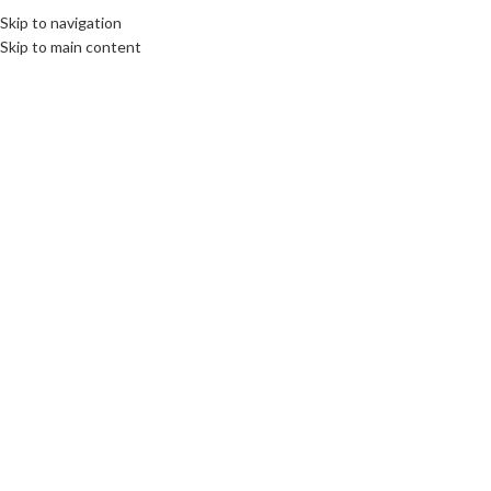
Fix : 0537-696989
Tel : 0661-474473
Skip to navigation
Skip to main content
ACCUEIL
PRODUITS
MARQUES COMM