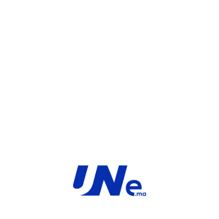
WHATSAPP
UGS :
FC-10-F3K1F-211-02-12
Catégorie :
FortiGate
Share:
INFORMATIONS COMPLÉMENTAIRES
TYPE
MARQUE
Service
Fortinet
PRODUIT