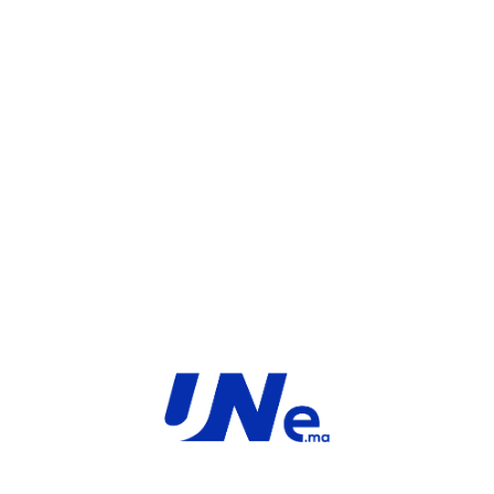
WHATSAPP
UGS :
FC-10-F3K0F-204-02-12
Catégorie :
FortiGate
Share:
INFORMATIONS COMPLÉMENTAIRES
TYPE
MARQUE
Service
Fortinet
PRODUIT