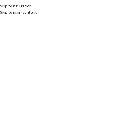
Fix : 0537-696989
Tel : 0661-474473
Skip to navigation
Skip to main content
ACCUEIL
PRODUITS
MARQUES COMM
Click to enlarge