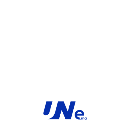
OU
WHATSAPP
UGS :
FC-10-F3K0F-288-02-12
Catégorie :
FortiGate
Share:
INFORMATIONS COMPLÉMENTAIRES
TYPE
MARQUE
SaaS
Fortinet
PRODUIT