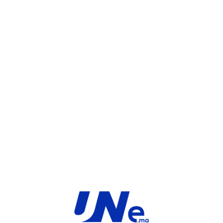
UGS :
FC-10-03007-950-02-12
Catégorie :
FortiGate
Share:
INFORMATIONS COMPLÉMENTAIRES
TYPE
MARQUE
Service
Fortinet
PRODUIT