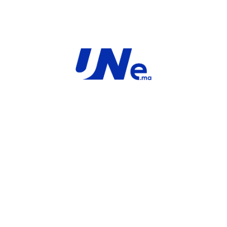
MARQUE
HW
For