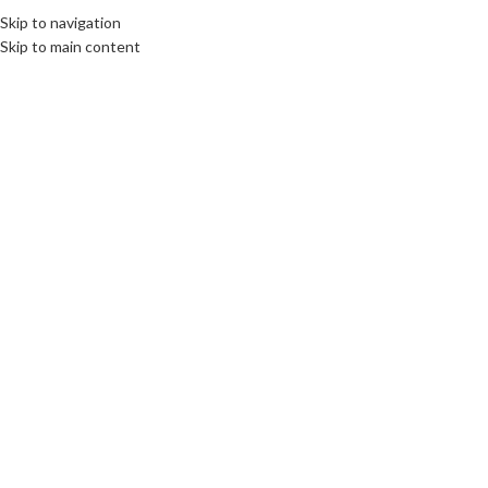
Fix : 0537-696989
Tel : 0661-474473
Skip to navigation
Skip to main content
ACCUEIL
PRODUITS
MARQUES COMM