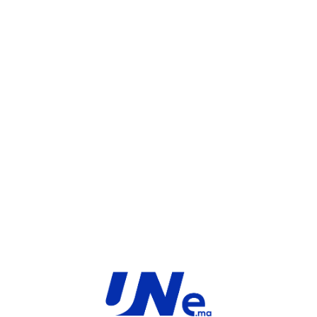
UGS :
FC-10-FD261-950-02-36
Catégorie :
FortiGate
Share:
INFORMATIONS COMPLÉMENTAIRES
TYPE
MARQUE
Service
Fortinet
PRODUIT