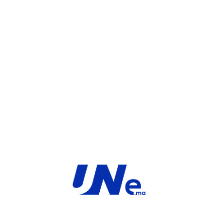
WHATSAPP
UGS :
FC-10-FD261-210-02-12
Catégorie :
FortiGate
Share:
INFORMATIONS COMPLÉMENTAIRES
TYPE
MARQUE
Service
Fortinet
PRODUIT