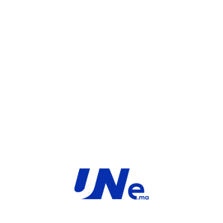
WHATSAPP
UGS :
FC-10-FD26F-131-02-60
Catégorie :
FortiGate
Share:
INFORMATIONS COMPLÉMENTAIRES
TYPE
MARQUE
SaaS
Fortinet
PRODUIT