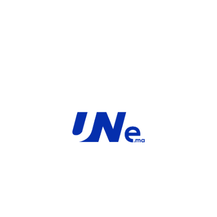
UGS :
FC-10-FD26F-811-02-12
Catégorie :
FortiGate
Share:
INFORMATIONS COMPLÉMENTAIRES
MARQUE
Service
For