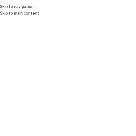
Fix : 0537-696989
Tel : 0661-474473
Skip to navigation
Skip to main content
ACCUEIL
PRODUITS
MARQUES COMM